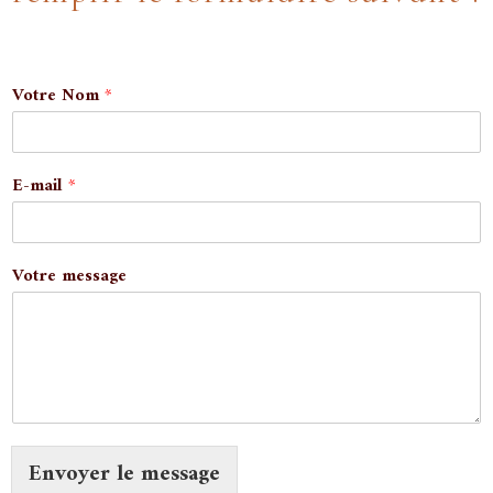
Votre Nom
*
N
E-mail
*
o
m
V
o
Votre message
t
r
e
*
Envoyer le message