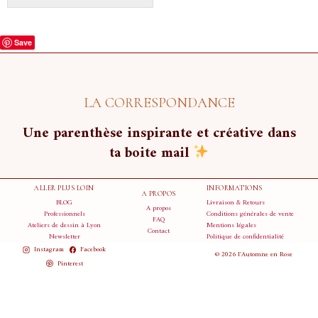
Save
LA CORRESPONDANCE
Une parenthèse inspirante et créative dans
ta boite mail
ALLER PLUS LOIN
INFORMATIONS
A PROPOS
BLOG
Livraison & Retours
A propos
Professionnels
Conditions générales de vente
FAQ
Ateliers de dessin à Lyon
Mentions légales
Contact
Newsletter
Politique de confidentialité
Instagram
Facebook
© 2026 l'Automne en Rose
Pinterest