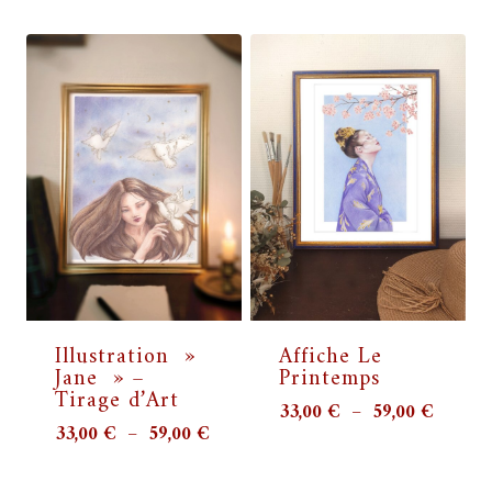
prix :
prix :
33,00 
33,00 €
à
à
59,00 
59,00 €
Affiche Le
Illustration »
Printemps
Jane » –
Tirage d’Art
Plage
33,00
€
–
59,00
€
Plage
33,00
€
–
59,00
€
de
de
prix :
prix :
33,00 