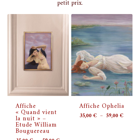
petit prix.
Affiche
Affiche Ophelia
« Quand vient
Plage
35,00
€
–
59,00
€
la nuit » –
de
Etude William
Bouguereau
prix :
35,00 