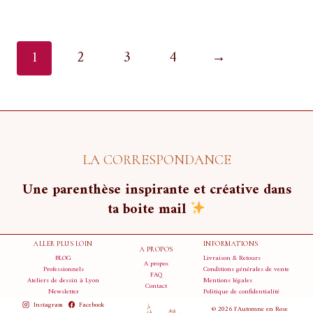
prix :
33,00 €
à
59,00 €
1
2
3
4
→
LA CORRESPONDANCE
Une parenthèse inspirante et créative dans
ta boite mail
ALLER PLUS LOIN
INFORMATIONS
A PROPOS
BLOG
Livraison & Retours
A propos
Professionnels
Conditions générales de vente
FAQ
Ateliers de dessin à Lyon
Mentions légales
Contact
Newsletter
Politique de confidentialité
Instagram
Facebook
© 2026 l'Automne en Rose