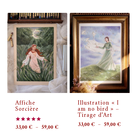
de
33,00 
prix :
à
33,00 €
59,00 
à
59,00 €
Affiche
Illustration « I
Sorcière
am no bird » –
Tirage d’Art
Plage
33,00
€
–
59,00
€
Plage
33,00
€
–
59,00
€
Note
de
5.00
de
sur 5