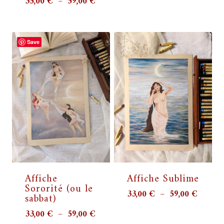
Plage
35,00
€
–
59,00
€
à
de
59,00 
prix :
35,00 €
Save
à
59,00 €
Affiche
Affiche Sublime
Sororité (ou le
Plage
33,00
€
–
59,00
€
sabbat)
de
Plage
33,00
€
–
59,00
€
prix :