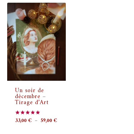
33,00 €
à
à
59,00 
59,00 €
Un soir de
décembre –
Tirage d’Art
Plage
33,00
€
–
59,00
€
Note
5.00
de
sur 5