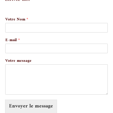
Votre Nom
*
E-mail
*
E
Votre message
-
m
a
i
l
N
o
m
V
Envoyer le message
o