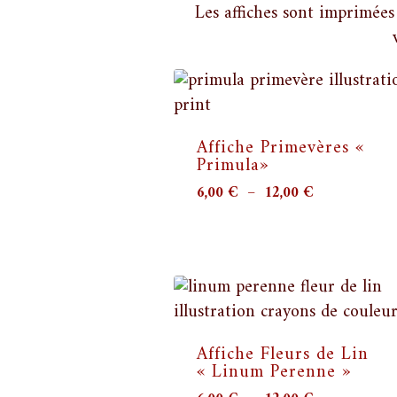
Les affiches sont imprimées 
Affiche Primevères «
Primula»
Plage
6,00
€
–
12,00
€
de
prix :
6,00 €
à
12,00 €
Affiche Fleurs de Lin
« Linum Perenne »