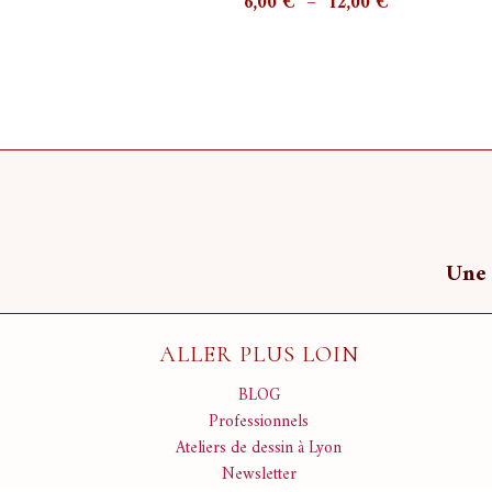
Plage
6,00
€
–
12,00
€
de
prix :
6,00 €
à
12,00 €
Une 
ALLER PLUS LOIN
BLOG
Professionnels
Ateliers de dessin à Lyon
Newsletter