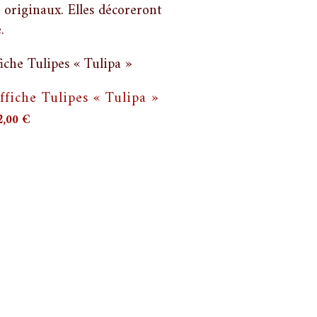
s originaux. Elles décoreront
.
ffiche Tulipes « Tulipa »
2,00
€