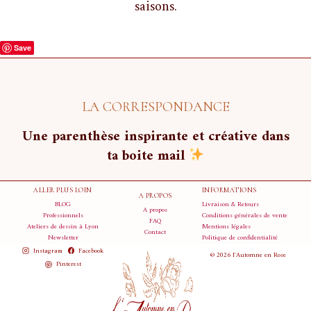
saisons.
Save
LA CORRESPONDANCE
Une parenthèse inspirante et créative dans
ta boite mail
ALLER PLUS LOIN
INFORMATIONS
A PROPOS
BLOG
Livraison & Retours
A propos
Professionnels
Conditions générales de vente
FAQ
Ateliers de dessin à Lyon
Mentions légales
Contact
Newsletter
Politique de confidentialité
Instagram
Facebook
© 2026 l'Automne en Rose
Pinterest