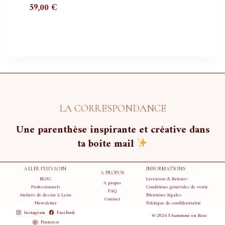
Plage
59,00
€
de
prix :
35,00 €
à
59,00 €
LA CORRESPONDANCE
Une parenthèse inspirante et créative dans
ta boite mail
ALLER PLUS LOIN
INFORMATIONS
A PROPOS
BLOG
Livraison & Retours
A propos
Professionnels
Conditions générales de vente
FAQ
Ateliers de dessin à Lyon
Mentions légales
Contact
Newsletter
Politique de confidentialité
Instagram
Facebook
© 2026 l'Automne en Rose
Pinterest