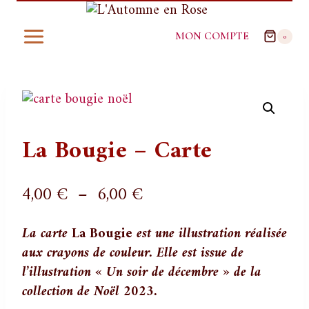
Aller
au
MON COMPTE
0
contenu
La Bougie – Carte
Plage
4,00
€
–
6,00
€
de
La carte
La Bougie
est une illustration réalisée
prix :
aux crayons de couleur. Elle est issue de
4,00 €
l’illustration « Un soir de décembre » de la
à
collection de Noël 2023.