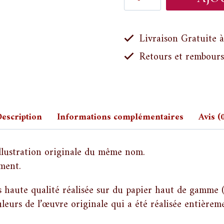
de
Le
Bouquet
Livraison Gratuite à
de
Retours et rembours
Roses
-
Tirage
d'Art
escription
Informations complémentaires
Avis (
illustration originale du même nom.
ment.
ès haute qualité réalisée sur du papier haut de gamme
uleurs de l’œuvre originale qui a été réalisée entière