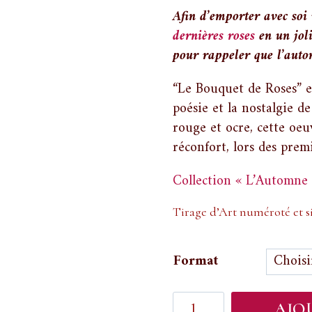
Afin d’emporter avec soi u
dernières roses
en un jol
pour rappeler que l’auto
“Le Bouquet de Roses” e
poésie et la nostalgie d
rouge et ocre, cette oeu
réconfort, lors des prem
Collection « L’Automne
Tirage d’Art numéroté et s
Format
quantité
AJO