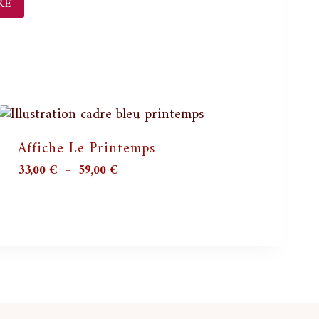
Affiche Le Printemps
Plage
33,00
€
–
59,00
€
de
prix :
33,00 €
à
59,00 €