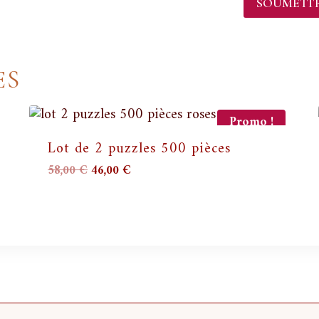
ES
Promo !
Lot de 2 puzzles 500 pièces
Le
Le
58,00
€
46,00
€
prix
prix
initial
actuel
était :
est :
58,00 €.
46,00 €.