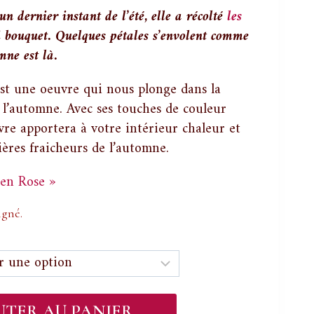
de
n dernier instant de l’été, elle a récolté
les
prix :
i bouquet. Quelques pétales s’envolent comme
33,00 €
mne est là.
à
st une oeuvre qui nous plonge dans la
59,00 €
e l’automne. Avec ses touches de couleur
vre apportera à votre intérieur chaleur et
ières fraicheurs de l’automne.
 en Rose »
igné.
UTER AU PANIER