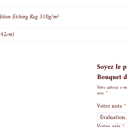
ition Etching Rag 310g/m²
x42cm)
Soyez le p
Bouquet d
Votre adresse e-m
avec
*
Votre note
*
Votre avis
*