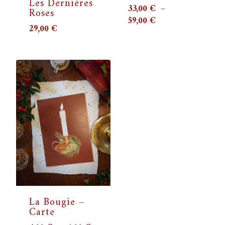
Les Dernières
33,00
€
–
Roses
Plage
59,00
€
29,00
€
de
prix :
33,00 €
à
59,00 €
La Bougie –
Carte