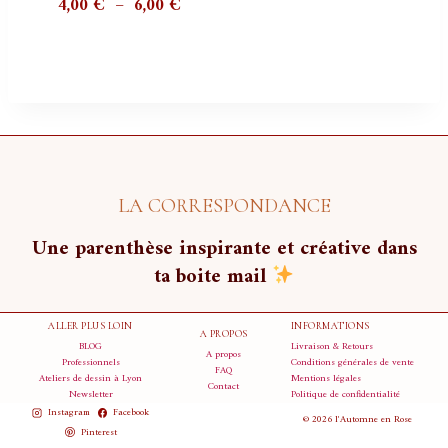
Plage
4,00
€
–
6,00
€
de
prix :
4,00 €
à
6,00 €
LA CORRESPONDANCE
Une parenthèse inspirante et créative dans
ta boite mail
ALLER PLUS LOIN
INFORMATIONS
A PROPOS
BLOG
Livraison & Retours
A propos
Professionnels
Conditions générales de vente
FAQ
Ateliers de dessin à Lyon
Mentions légales
Contact
Newsletter
Politique de confidentialité
Instagram
Facebook
© 2026 l'Automne en Rose
Pinterest